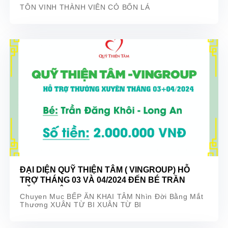
THẠNH ĐỨC NĂM 2023
TÔN VINH THÀNH VIÊN CỎ BỐN LÁ
ĐẠI DIỆN QUỸ THIỆN TÂM ( VINGROUP) HỖ
TRỢ THÁNG 03 VÀ 04/2024 ĐẾN BÉ TRẦN
ĐĂNG KHÔI TẠI LONG AN
Chuyen Muc BẾP ĂN KHAI TÂM Nhìn Đời Bằng Mắt
Thương XUÂN TỪ BI XUÂN TỪ BI