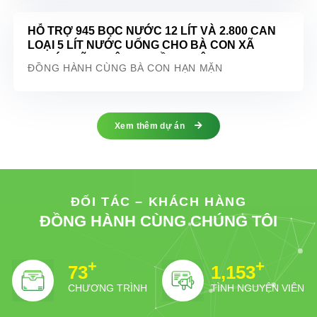
HỖ TRỢ 945 BỌC NƯỚC 12 LÍT VÀ 2.800 CAN
LOẠI 5 LÍT NƯỚC UỐNG CHO BÀ CON XÃ
PHƯỚC VĨNH ĐÔNG – CẦN GIUỘC – LONG AN
ĐỒNG HÀNH CÙNG BÀ CON HẠN MẶN
Xem thêm dự án
ĐỐI TÁC – KHÁCH HÀNG
ĐỒNG HÀNH CÙNG CHÚNG TÔI
+
+
74
1,205
CHƯƠNG TRÌNH
TÌNH NGUYỆN VIÊN