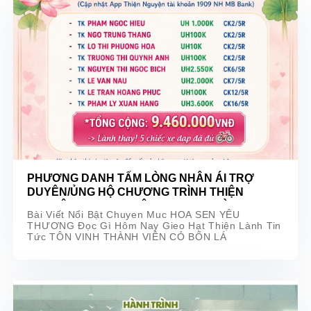
PHƯƠNG DANH TẤM LÒNG NHÂN ÁI TRỢ
DUYÊN/ỦNG HỘ CHƯƠNG TRÌNH THIỆN
NGUYỆN HOA SEN YÊU THƯƠNG MÙA 12 –
Bài Viết Nổi Bật Chuyen Muc HOA SEN YÊU
ƯƠM MẦM 2026
THƯƠNG Đọc Gì Hôm Nay Gieo Hạt Thiện Lành Tin
Tức TÔN VINH THÀNH VIÊN CỎ BỐN LÁ