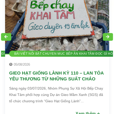
GÌ HÔM NAY GIEO HẠT THIỆN LÀNH TIN TỨC TÔN VINH THÀNH VIÊN C
BÀI VIẾT NỔI BẬT CHUYEN MUC BẾP ĂN KHAI TÂM ĐỌC GÌ HÔ
05/08/2026
GIEO HẠT GIỐNG LÀNH KỲ 110 – LAN TỎA
YÊU THƯƠNG TỪ NHỮNG SUẤT CHÁO
CHAY 0Đ
Sáng ngày 03/07/2026, Nhóm Phụng Sự Xã Hội Bếp Chay
Khai Tâm phối hợp cùng Dự án Gieo Mầm Xanh (SGS) đã
tổ chức chương trình “Gieo Hạt Giống Lành”...
Xem thêm