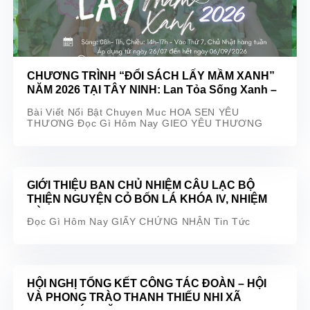
CHƯƠNG TRÌNH “ĐỔI SÁCH LẤY MẦM XANH”
NĂM 2026 TẠI TÂY NINH: Lan Tỏa Sống Xanh –
Gieo Hạt Giống Yêu Thương
Bài Viết Nổi Bật Chuyen Muc HOA SEN YÊU
THƯƠNG Đọc Gì Hôm Nay GIEO YÊU THƯƠNG
GIỚI THIỆU BAN CHỦ NHIỆM CÂU LẠC BỘ
THIỆN NGUYỆN CỎ BỐN LÁ KHÓA IV, NHIỆM
KỲ 2026 – 2031
Đọc Gì Hôm Nay GIẤY CHỨNG NHẬN Tin Tức
HỘI NGHỊ TỔNG KẾT CÔNG TÁC ĐOÀN – HỘI
VÀ PHONG TRÀO THANH THIẾU NHI XÃ