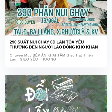
290 SUẤT NUI CHAY 0Đ LAN TỎA YÊU
THƯƠNG ĐẾN NGƯỜI LAO ĐỘNG KHÓ KHĂN
Chuyen Muc BẾP ĂN KHAI TÂM Gieo Hạt Thiện
Lành GIEO YÊU THƯƠNG