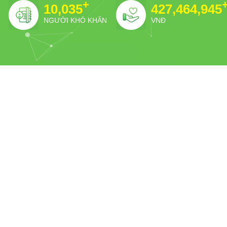
+
10,087
427,464,997
NGƯỜI KHÓ KHĂN
VNĐ